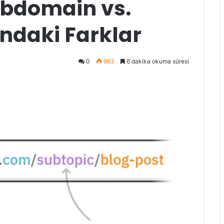
ubdomain vs.
ndaki Farklar
0
963
6 dakika okuma süresi