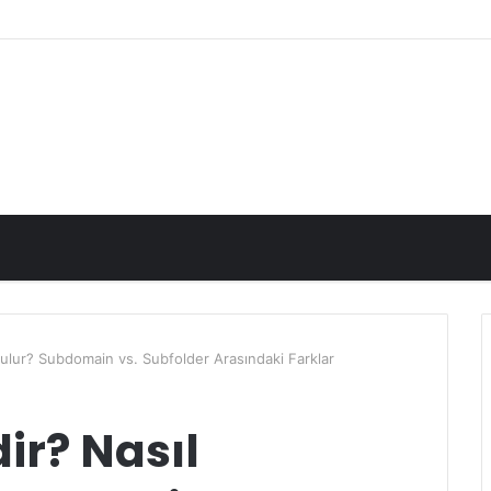
ulur? Subdomain vs. Subfolder Arasındaki Farklar
r? Nasıl