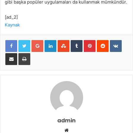
gibi başka popüler uygulamaları da kullanmak mümkündür.
[ad_2]
Kaynak
Google+
LinkedIn
StumbleUpon
Tumblr
Pinterest
Reddit
VKont
E-Posta ile paylaş
Yazdır
admin
Web