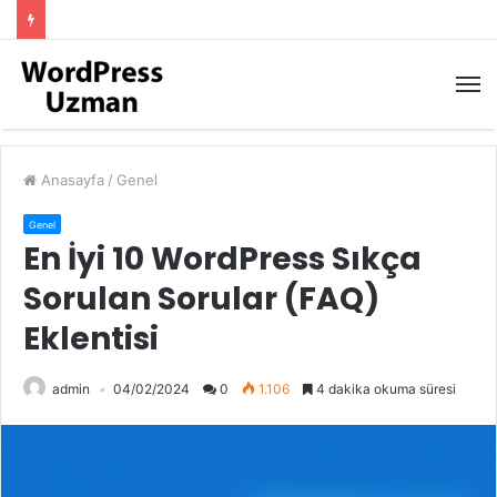
M
Anasayfa
/
Genel
Genel
En İyi 10 WordPress Sıkça
Sorulan Sorular (FAQ)
Eklentisi
admin
04/02/2024
0
1.106
4 dakika okuma süresi