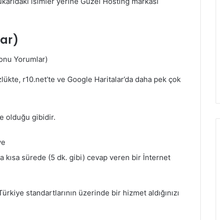
ukarıdaki isimler yerine Güzel Hosting markası
lar)
lükte, r10.net’te ve Google Haritalar’da daha pek çok
e olduğu gibidir.
ve
a kısa sürede (5 dk. gibi) cevap veren bir İnternet
rkiye standartlarının üzerinde bir hizmet aldığınızı