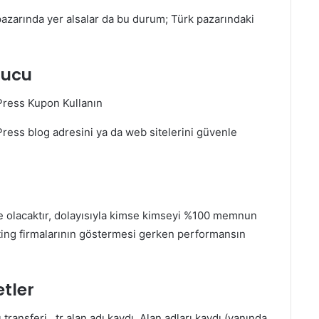
pazarında yer alsalar da bu durum; Türk pazarındaki
nucu
ess blog adresini ya da web sitelerini güvenle
tte olacaktır, dolayısıyla kimse kimseyi %100 memnun
ting firmalarının göstermesi gerken performansın
etler
 transferi, .tr alan adı kaydı, Alan adları kaydı (yanında