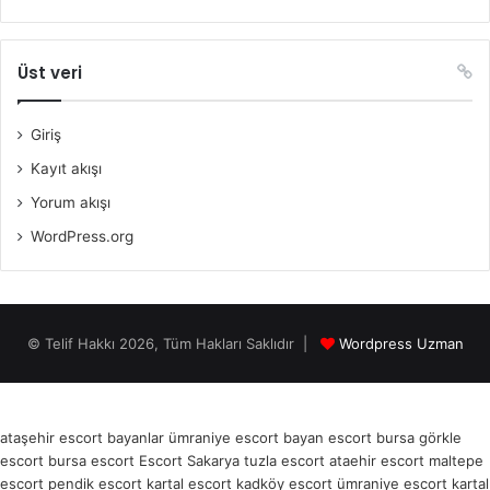
Üst veri
Giriş
Kayıt akışı
Yorum akışı
WordPress.org
© Telif Hakkı 2026, Tüm Hakları Saklıdır |
Wordpress Uzman
ataşehir escort bayanlar
ümraniye escort bayan
escort bursa
görkle
escort
bursa escort
Escort Sakarya
tuzla escort
ataehir escort
maltepe
escort
pendik escort
kartal escort
kadköy escort
ümraniye escort
kartal