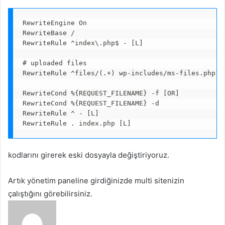
RewriteEngine On

RewriteBase /

RewriteRule ^index\.php$ - [L]

# uploaded files

RewriteRule ^files/(.+) wp-includes/ms-files.php?fi
RewriteCond %{REQUEST_FILENAME} -f [OR]

RewriteCond %{REQUEST_FILENAME} -d

RewriteRule ^ - [L]

RewriteRule . index.php [L]
kodlarını girerek eski dosyayla değiştiriyoruz.
Artık yönetim paneline girdiğinizde multi sitenizin
çalıştığını görebilirsiniz.