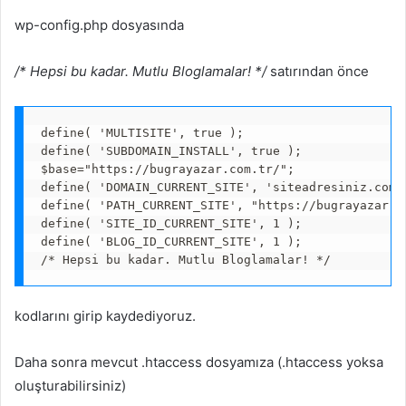
wp-config.php dosyasında
/* Hepsi bu kadar. Mutlu Bloglamalar! */
satırından önce
define( 'MULTISITE', true );

define( 'SUBDOMAIN_INSTALL', true );

$base="https://bugrayazar.com.tr/";

define( 'DOMAIN_CURRENT_SITE', 'siteadresiniz.com' 
define( 'PATH_CURRENT_SITE', "https://bugrayazar.co
define( 'SITE_ID_CURRENT_SITE', 1 );

define( 'BLOG_ID_CURRENT_SITE', 1 );

/* Hepsi bu kadar. Mutlu Bloglamalar! */
kodlarını girip kaydediyoruz.
Daha sonra mevcut .htaccess dosyamıza (.htaccess yoksa
oluşturabilirsiniz)