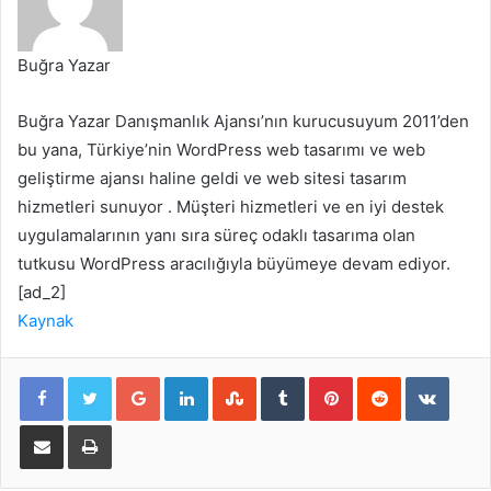
Buğra Yazar
Buğra Yazar Danışmanlık Ajansı’nın kurucusuyum 2011’den
bu yana, Türkiye’nin WordPress web tasarımı ve web
geliştirme ajansı haline geldi ve web sitesi tasarım
hizmetleri sunuyor . Müşteri hizmetleri ve en iyi destek
uygulamalarının yanı sıra süreç odaklı tasarıma olan
tutkusu WordPress aracılığıyla büyümeye devam ediyor.
[ad_2]
Kaynak
Google+
LinkedIn
StumbleUpon
Tumblr
Pinterest
Reddit
VKont
E-Posta ile paylaş
Yazdır