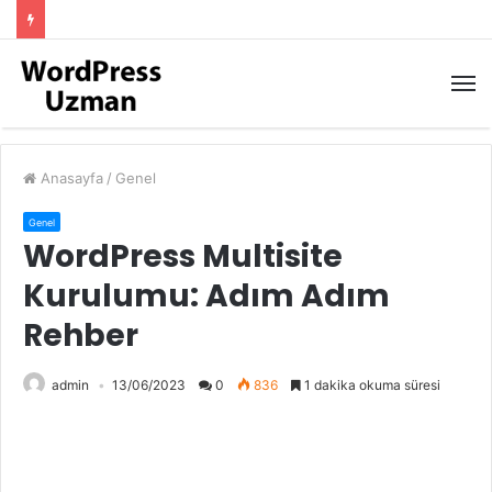
M
Anasayfa
/
Genel
Genel
WordPress Multisite
Kurulumu: Adım Adım
Rehber
admin
13/06/2023
0
836
1 dakika okuma süresi