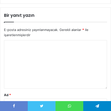
Bir yanıt yazın
E-posta adresiniz yayınlanmayacak.
Gerekli alanlar
*
ile
işaretlenmişlerdir
Ad
*
Facebook
Twitter
WhatsApp
Telegram