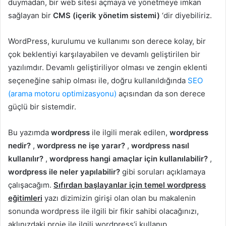
duymadan, bir web sitesi açmaya ve yönetmeye imkan
sağlayan bir
CMS (içerik yönetim sistemi)
‘dir diyebiliriz.
WordPress, kurulumu ve kullanımı son derece kolay, bir
çok beklentiyi karşılayabilen ve devamlı geliştirilen bir
yazılımdır. Devamlı geliştiriliyor olması ve zengin eklenti
seçeneğine sahip olması ile, doğru kullanıldığında
SEO
(arama motoru optimizasyonu)
açısından da son derece
güçlü bir sistemdir.
Bu yazımda
wordpress
ile ilgili merak edilen,
wordpress
nedir?
,
wordpress ne işe yarar?
,
wordpress nasıl
kullanılır?
,
wordpress hangi amaçlar için kullanılabilir?
,
wordpress ile neler yapılabilir?
gibi soruları açıklamaya
çalışacağım.
Sıfırdan başlayanlar için temel wordpress
eğitimleri
yazı dizimizin girişi olan olan bu makalenin
sonunda wordpress ile ilgili bir fikir sahibi olacağınızı,
aklınızdaki proje ile ilgili wordpress’i kullanıp