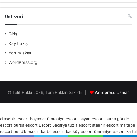
Üst veri
Giriş
Kayıt akışı
Yorum akışı
WordPress.org
© Telif Hakkı 2026, Tüm Hakları Saklıdır |
Wordpress Uzman
ataşehir escort bayanlar
ümraniye escort bayan
escort bursa
görkle
escort
bursa escort
Escort Sakarya
tuzla escort
ataehir escort
maltepe
escort
pendik escort
kartal escort
kadköy escort
ümraniye escort
kartal