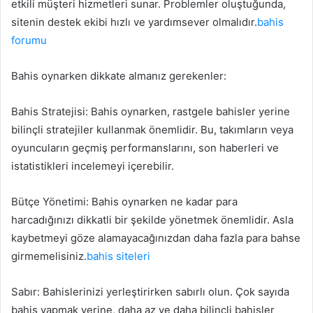
etkili müşteri hizmetleri sunar. Problemler oluştuğunda,
sitenin destek ekibi hızlı ve yardımsever olmalıdır.
bahis
forumu
Bahis oynarken dikkate almanız gerekenler:
Bahis Stratejisi: Bahis oynarken, rastgele bahisler yerine
bilinçli stratejiler kullanmak önemlidir. Bu, takımların veya
oyuncuların geçmiş performanslarını, son haberleri ve
istatistikleri incelemeyi içerebilir.
Bütçe Yönetimi: Bahis oynarken ne kadar para
harcadığınızı dikkatli bir şekilde yönetmek önemlidir. Asla
kaybetmeyi göze alamayacağınızdan daha fazla para bahse
girmemelisiniz.
bahis siteleri
Sabır: Bahislerinizi yerleştirirken sabırlı olun. Çok sayıda
bahis yapmak yerine, daha az ve daha bilinçli bahisler