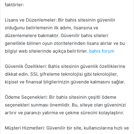
faktörler:
Lisans ve Düzenlemeler: Bir bahis sitesinin güvenilir
olduğunu belirlemenin ilk adımı, lisansına ve
düzenlemelere bakmaktır. Güvenilir bahis siteleri
genellikle bilinen oyun otoritelerinden lisans alırlar ve bu
bilgiyi web sitelerinde açıkça belirtirler.
bahis forum
Güvenlik Özellikleri: Bahis sitesinin güvenlik özelliklerine
dikkat edin. SSL şifreleme teknolojisi gibi teknolojiler,
kişisel ve finansal bilgilerinizin güvende kalmasını sağlar.
Ödeme Seçenekleri: Bir bahis sitesinin çeşitli ödeme
seçenekleri sunması önemlidir. Bu, siteye olan güveninizi
artırır ve paranızı yatırma ve çekme sürecini kolaylaştırır.
Müşteri Hizmetleri: Güvenilir bir site, kullanıcılarına hızlı ve